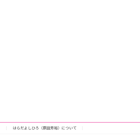
）
はらだよしひろ（原田芳裕）について