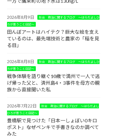
一方で鷹来町の地下水は130ng/L
2026年8月9日
社会 政治に関するブログ ～はらだよしひ
ろが思うこと日記～
田んぼアートはハイテク？――巨大な絵を支え
ているのは、最先端技術と農家の「稲を見
る目」
2026年8月8日
社会 政治に関するブログ ～はらだよしひ
ろが思うこと日記～
戦争体験を語り継ぐ――10歳で満州で一人で逃
げ帰った父と、済州島4・3事件を母方の親
族から直接聞いた私
2026年7月22日
社会 政治に関するブログ ～はらだよし
ひろが思うこと日記～
豊橋駅で見つけた「日本一しょぼい0キロ
ポスト」――なぜペンキで手書きなのか調べて
みた