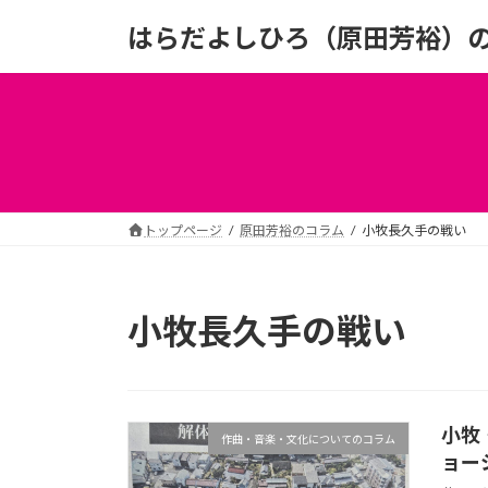
コ
ナ
はらだよしひろ（原田芳裕）
ン
ビ
テ
ゲ
ン
ー
ツ
シ
へ
ョ
ス
ン
キ
に
ッ
移
トップページ
原田芳裕のコラム
小牧長久手の戦い
プ
動
小牧長久手の戦い
小牧
作曲・音楽・文化についてのコラム
ョー