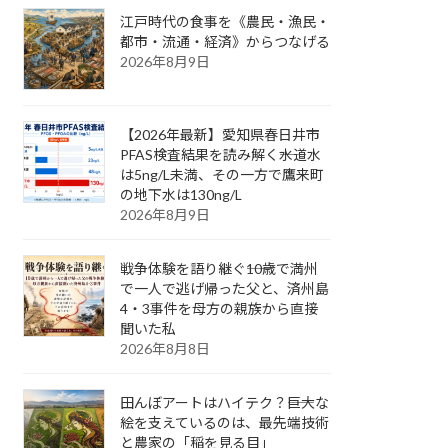
江戸時代の食事を《農民・漁民・
都市・流通・経済》からつなげる
2026年8月9日
【2026年最新】愛知県春日井市
PFAS検査結果を読み解く――水道水
は5ng/L未満、その一方で鷹来町
の地下水は130ng/L
2026年8月9日
戦争体験を語り継ぐ――10歳で満州
で一人で逃げ帰った父と、済州島
4・3事件を母方の親族から直接
聞いた私
2026年8月8日
田んぼアートはハイテク？――巨大な
絵を支えているのは、最先端技術
と農家の「稲を見る目」