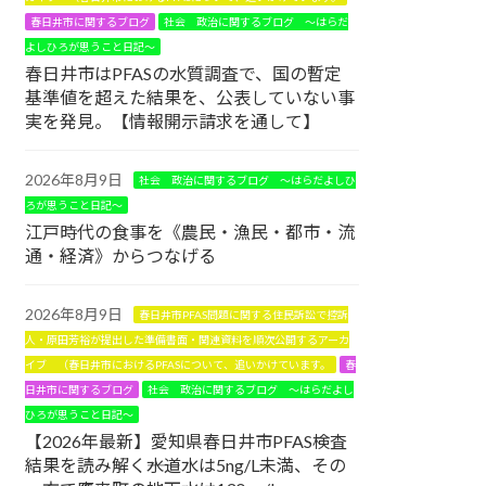
春日井市に関するブログ
社会 政治に関するブログ ～はらだ
よしひろが思うこと日記～
春日井市はPFASの水質調査で、国の暫定
基準値を超えた結果を、公表していない事
実を発見。【情報開示請求を通して】
2026年8月9日
社会 政治に関するブログ ～はらだよしひ
ろが思うこと日記～
江戸時代の食事を《農民・漁民・都市・流
通・経済》からつなげる
2026年8月9日
春日井市PFAS問題に関する住民訴訟で控訴
人・原田芳裕が提出した準備書面・関連資料を順次公開するアーカ
イブ （春日井市におけるPFASについて、追いかけています。
春
日井市に関するブログ
社会 政治に関するブログ ～はらだよし
ひろが思うこと日記～
【2026年最新】愛知県春日井市PFAS検査
結果を読み解く――水道水は5ng/L未満、その