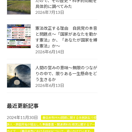
たので、その歴史・科学的効能を
具体的に調べてみた
2026年7月13日
憲法改正する理由 自民党の本音
と問題点～「国家があなたを動か
す憲法」か、「あなたが国家を縛
る憲法」か～
2026年6月14日
人間の営みの意味～無限のつなが
りの中で、限りある一生懸命をど
う生きるか
2026年6月13日
最近更新記事
2024年11月30日
春日井市PFAS問題に関する住民訴訟で控
訴人・原田芳裕が提出した準備書面・関連資料を順次公開するアー
カイブ （春日井市におけるPFASについて、追いかけています。