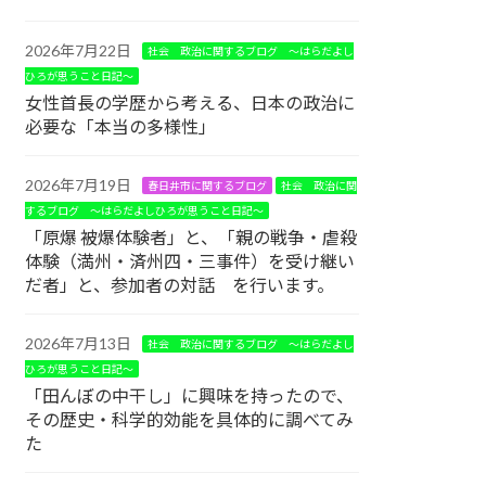
2026年7月22日
社会 政治に関するブログ ～はらだよし
ひろが思うこと日記～
女性首長の学歴から考える、日本の政治に
必要な「本当の多様性」
2026年7月19日
春日井市に関するブログ
社会 政治に関
するブログ ～はらだよしひろが思うこと日記～
「原爆 被爆体験者」と、「親の戦争・虐殺
体験（満州・済州四・三事件）を受け継い
だ者」と、参加者の対話 を行います。
2026年7月13日
社会 政治に関するブログ ～はらだよし
ひろが思うこと日記～
「田んぼの中干し」に興味を持ったので、
その歴史・科学的効能を具体的に調べてみ
た