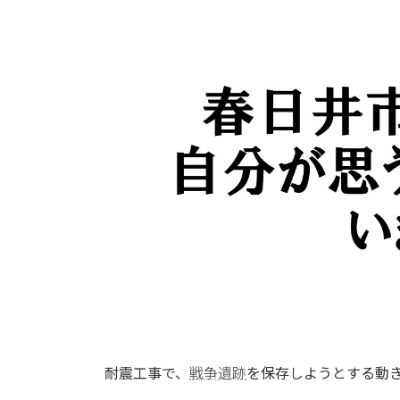
日
時
:
耐震工事で、
戦争遺跡
を保存しようとする動