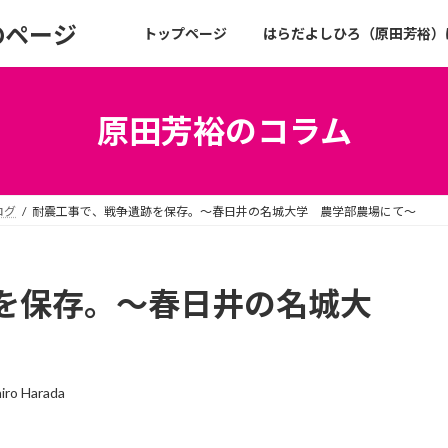
のページ
トップページ
はらだよしひろ（原田芳裕）
原田芳裕のコラム
ログ
耐震工事で、戦争遺跡を保存。～春日井の名城大学 農学部農場にて～
を保存。～春日井の名城大
iro Harada