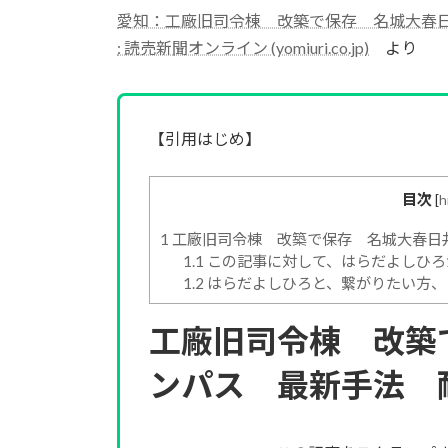
愛知：工廠旧司令棟 改築で保存 名城大春
: 読売新聞オンライン (yomiuri.co.jp)
より
【引用はじめ】
目次
[
h
1
工廠旧司令棟 改築で保存 名城大春日
1.1
この記事に対して、はらだよしひろ
1.2
はらだよしひろと、繋がりたい方、
工廠旧司令棟 改築
ンパス 最新手法 