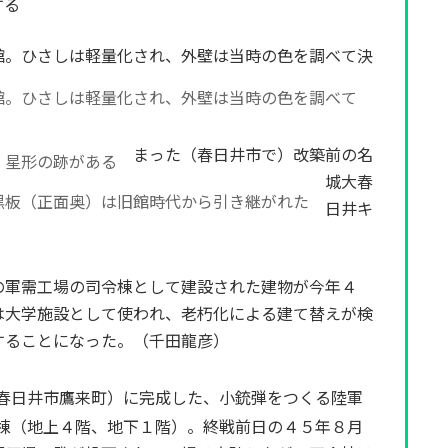
する
館。ひさしは軽量化され、外壁は当時の色を調べて決
まった（春日井市で）改築前の名
城大春
日井キ
軍需工場の司令棟として建設された建物が今年４
は大学施設として使われ、老朽化による建て替えが検
することになった。（千田龍彦）
春日井市鷹来町）に完成した、小銃弾をつくる陸軍
棟（地上４階、地下１階）。終戦前日の４５年８月