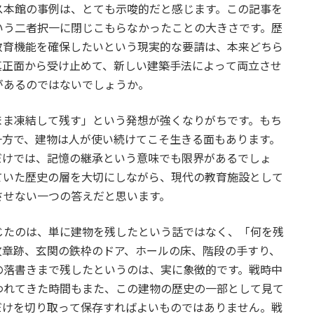
ス本館の事例は、とても示唆的だと感じます。この記事を
いう二者択一に閉じこもらなかったことの大きさです。歴
教育機能を確保したいという現実的な要請は、本来どちら
真正面から受け止めて、新しい建築手法によって両立させ
があるのではないでしょうか。
まま凍結して残す」という発想が強くなりがちです。もち
一方で、建物は人が使い続けてこそ生きる面もあります。
だけでは、記憶の継承という意味でも限界があるでしょ
ていた歴史の層を大切にしながら、現代の教育施設として
させない一つの答えだと思います。
じたのは、単に建物を残したという話ではなく、「何を残
紋章跡、玄関の鉄枠のドア、ホールの床、階段の手すり、
の落書きまで残したというのは、実に象徴的です。戦時中
われてきた時間もまた、この建物の歴史の一部として見て
だけを切り取って保存すればよいものではありません。戦