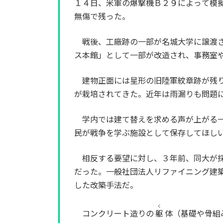
１４日、米軍の爆撃機Ｂ２９によって模
無傷で残った。
戦後、工廠跡の一部が名城大学に譲渡さ
ス本館」として一部が改造され、事務室
建物正面には星形の旧陸軍紋章跡が残り
が栽培されてきた。近年は雨漏りも問題
学内では建て替えを求める声が上がる一
民が戦争を学ぶ施設として保存してほし
相反する要望に対し、３年前、同大が採
だった。一般社団法人リファイニング建
した改築手法だ。
く
コンクリート造りの
躯
体（基礎や骨組