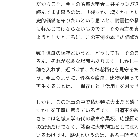
だからこそ、今回の名城大学春日井キャンパ
読んでまず思うのは、「残すか、壊すか」と
史的価値を守りたいという思いと、耐震性や
も軽んじてはならないものです。その両方を
ようとしたところに、この事例の本当の価値
戦争遺跡の保存というと、どうしても「その
ろん、それが必要な場面もあります。しかし
誰も入れず、近づけず、ただ老朽化を見守る
う。今回のように、骨格や痕跡、建物が持っ
再生することは、「保存」と「活用」を対立
しかも、この記事の中で私が特に大事だと感
すか」を丁寧に考えている点です。旧陸軍の
さらには名城大学時代の教卓や黒板、応援団
の記憶だけでなく、戦後に大学施設として使
いるわけです。歴史というのは、ある一時点