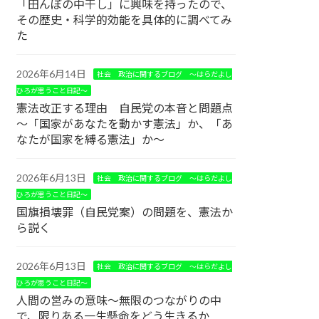
「田んぼの中干し」に興味を持ったので、
その歴史・科学的効能を具体的に調べてみ
た
2026年6月14日
社会 政治に関するブログ ～はらだよし
ひろが思うこと日記～
憲法改正する理由 自民党の本音と問題点
～「国家があなたを動かす憲法」か、「あ
なたが国家を縛る憲法」か～
2026年6月13日
社会 政治に関するブログ ～はらだよし
ひろが思うこと日記～
国旗損壊罪（自民党案）の問題を、憲法か
ら説く
2026年6月13日
社会 政治に関するブログ ～はらだよし
ひろが思うこと日記～
人間の営みの意味～無限のつながりの中
で、限りある一生懸命をどう生きるか