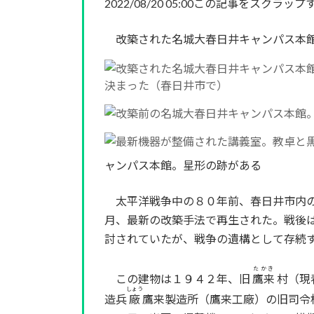
2022/08/20 05:00この記事をスクラップ
改築された名城大春日井キャンパス本
ャンパス本館。星形の跡がある
太平洋戦争中の８０年前、春日井市内の
月、最新の改築手法で再生された。戦後
討されていたが、戦争の遺構として存続
たかき
この建物は１９４２年、旧
鷹来
村（現
しょう
造兵
廠
鷹来製造所（鷹来工廠）の旧司令