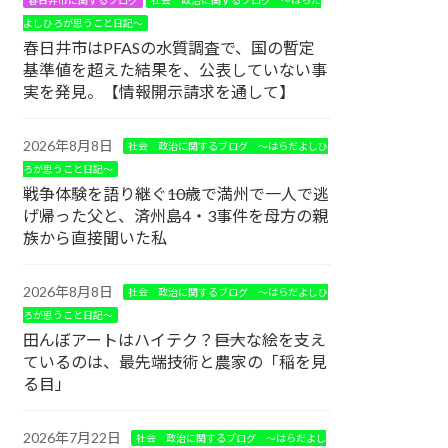
よしひろが思うこと日記～
春日井市はPFASの水質調査で、国の暫定
基準値を超えた結果を、公表していない事
実を発見。【情報開示請求を通して】
2026年8月8日
社会 政治に関するブログ ～はらだよしひ
ろが思うこと日記～
戦争体験を語り継ぐ――10歳で満州で一人で逃
げ帰った父と、済州島4・3事件を母方の親
族から直接聞いた私
2026年8月8日
社会 政治に関するブログ ～はらだよしひ
ろが思うこと日記～
田んぼアートはハイテク？――巨大な絵を支え
ているのは、最先端技術と農家の「稲を見
る目」
2026年7月22日
社会 政治に関するブログ ～はらだよし