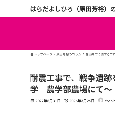
コ
ナ
はらだよしひろ（原田芳裕）
ン
ビ
テ
ゲ
ン
ー
ツ
シ
へ
ョ
ス
ン
キ
に
ッ
移
トップページ
原田芳裕のコラム
春日井市に関するブ
プ
動
耐震工事で、戦争遺跡
学 農学部農場にて～
最
2022年8月31日
2026年3月26日
Yoshih
終
更
新