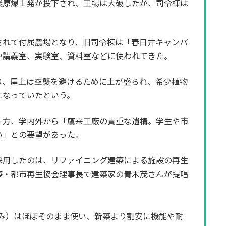
擬原爆１発が投下され、工場は大破したが、司令棟は
れて付属農場となり、旧司令棟は「春日井キャンパ
や講義室、実験室、資料室などに使われてきた。
、屋上は空襲を避けるために土が盛られ、希少植物
になっていたという。
方、学内外から「鷹来工廠の貴重な遺構。学生や市
い」との要望があった。
用したのは、リファイニング建築による施設の再生
築・都市再生協会理事長で建築家の青木茂さんが提唱
み）はほぼそのまま使い、新築より割安に機能や耐