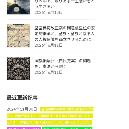
りの中で、限りある一生懸命をど
う生きるか
2026年6月13日
皇室典範改正案の問題点――皇位の安
定的継承と、皇族・皇族となる人
の人権保障を両立させるために
2026年6月11日
国旗損壊罪（自民党案）の問題
を、憲法から説く
2026年6月11日
最近更新記事
2024年11月30日
春日井市PFAS問題に関する住民訴訟で控
訴人・原田芳裕が提出した準備書面・関連資料を順次公開するアー
カイブ （春日井市におけるPFASについて、追いかけています。
春日井市に関するブログ
社会 政治に関するブログ ～はらだ