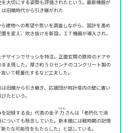
史を大切にする姿勢も評価されたという。最新機器が
）は旧館時代から引き継がれた
ら建物への希望や思いを調査しながら、設計を進め
配置を変え、吹き抜けを新設。ＩＴ機器が導入され、
デザインでサッシを特注。正面玄関の鉄枠のドアや
のまま残した。厚さ約５０センチのコンクリート製の
り抜いて軽量化するなど工夫した。
は旧館から引き継ぎ、応援団が時計塔内の壁に書い
延びたという。
つとむ
争を記録する会」代表の金子
力
さんは「老朽化で消
棟についても懸念していた。新本館には戦時期の記憶
て新たな可能性をもたらした」と話している。