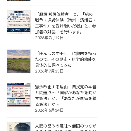
「原爆 被爆体験者」と、「親の
戦争・虐殺体験（満州・済州四・
三事件）を受け継いだ者」と、参
加者の対話 を行います。
2026年7月19日
「田んぼの中干し」に興味を持っ
たので、その歴史・科学的効能を
具体的に調べてみた
2026年7月13日
憲法改正する理由 自民党の本音
と問題点～「国家があなたを動か
す憲法」か、「あなたが国家を縛
る憲法」か～
2026年6月14日
人間の営みの意味～無限のつなが