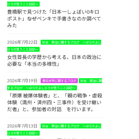
ひろが思うこと日記～
豊橋駅で見つけた「日本一しょぼい0キロ
ポスト」――なぜペンキで手書きなのか調べて
みた
2026年7月22日
社会 政治に関するブログ ～はらだよし
ひろが思うこと日記～
女性首長の学歴から考える、日本の政治に
必要な「本当の多様性」
2026年7月19日
春日井市に関するブログ
社会 政治に関
するブログ ～はらだよしひろが思うこと日記～
「原爆 被爆体験者」と、「親の戦争・虐殺
体験（満州・済州四・三事件）を受け継い
だ者」と、参加者の対話 を行います。
2026年7月13日
社会 政治に関するブログ ～はらだよし
ひろが思うこと日記～