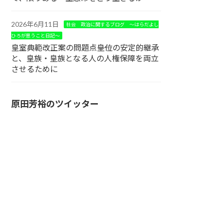
2026年6月11日
社会 政治に関するブログ ～はらだよし
ひろが思うこと日記～
皇室典範改正案の問題点――皇位の安定的継承
と、皇族・皇族となる人の人権保障を両立
させるために
原田芳裕のツイッター