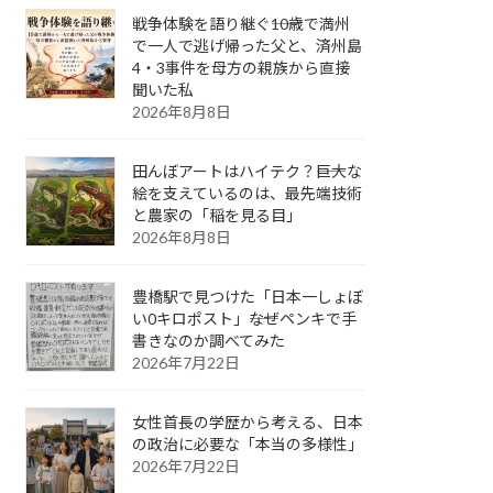
戦争体験を語り継ぐ――10歳で満州
で一人で逃げ帰った父と、済州島
4・3事件を母方の親族から直接
聞いた私
2026年8月8日
田んぼアートはハイテク？――巨大な
絵を支えているのは、最先端技術
と農家の「稲を見る目」
2026年8月8日
豊橋駅で見つけた「日本一しょぼ
い0キロポスト」――なぜペンキで手
書きなのか調べてみた
2026年7月22日
女性首長の学歴から考える、日本
の政治に必要な「本当の多様性」
2026年7月22日