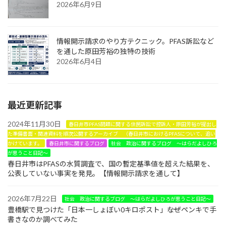
2026年6月9日
情報開示請求のやり方テクニック。PFAS訴訟など
を通した原田芳裕の独特の技術
2026年6月4日
最近更新記事
2024年11月30日
春日井市PFAS問題に関する住民訴訟で控訴人・原田芳裕が提出し
た準備書面・関連資料を順次公開するアーカイブ （春日井市におけるPFASについて、追い
かけています。
春日井市に関するブログ
社会 政治に関するブログ ～はらだよしひろ
が思うこと日記～
春日井市はPFASの水質調査で、国の暫定基準値を超えた結果を、
公表していない事実を発見。【情報開示請求を通して】
2026年7月22日
社会 政治に関するブログ ～はらだよしひろが思うこと日記～
豊橋駅で見つけた「日本一しょぼい0キロポスト」――なぜペンキで手
書きなのか調べてみた