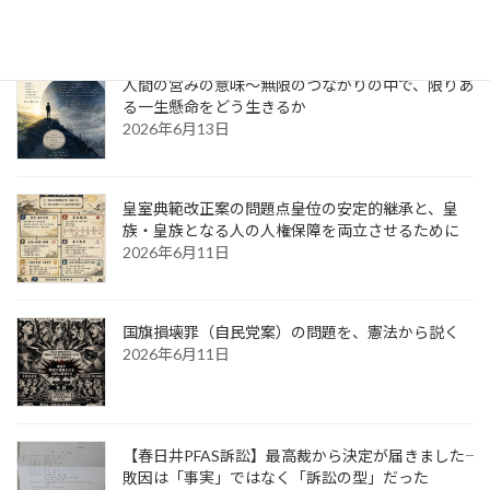
縛る憲法」か～
2026年6月14日
人間の営みの意味～無限のつながりの中で、限りあ
る一生懸命をどう生きるか
2026年6月13日
皇室典範改正案の問題点――皇位の安定的継承と、皇
族・皇族となる人の人権保障を両立させるために
2026年6月11日
国旗損壊罪（自民党案）の問題を、憲法から説く
2026年6月11日
【春日井PFAS訴訟】最高裁から決定が届きました――
敗因は「事実」ではなく「訴訟の型」だった