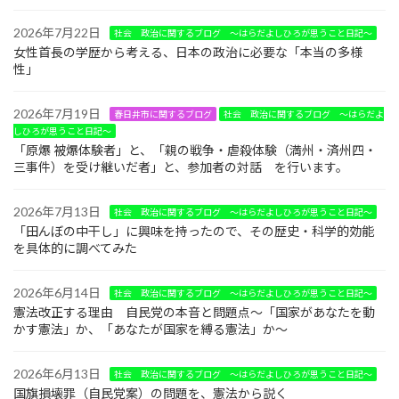
2026年7月22日
社会 政治に関するブログ ～はらだよしひろが思うこと日記～
女性首長の学歴から考える、日本の政治に必要な「本当の多様
性」
2026年7月19日
春日井市に関するブログ
社会 政治に関するブログ ～はらだよ
しひろが思うこと日記～
「原爆 被爆体験者」と、「親の戦争・虐殺体験（満州・済州四・
三事件）を受け継いだ者」と、参加者の対話 を行います。
2026年7月13日
社会 政治に関するブログ ～はらだよしひろが思うこと日記～
「田んぼの中干し」に興味を持ったので、その歴史・科学的効能
を具体的に調べてみた
2026年6月14日
社会 政治に関するブログ ～はらだよしひろが思うこと日記～
憲法改正する理由 自民党の本音と問題点～「国家があなたを動
かす憲法」か、「あなたが国家を縛る憲法」か～
2026年6月13日
社会 政治に関するブログ ～はらだよしひろが思うこと日記～
国旗損壊罪（自民党案）の問題を、憲法から説く