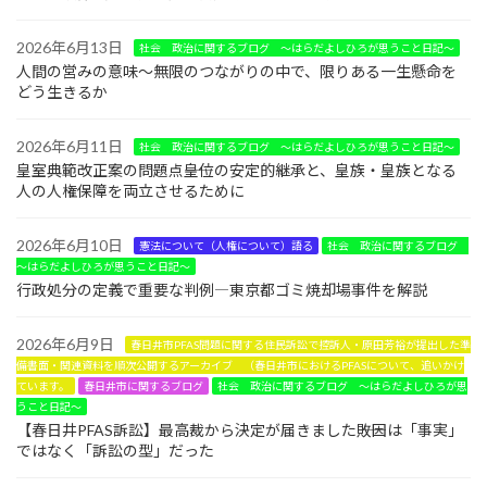
2026年6月13日
社会 政治に関するブログ ～はらだよしひろが思うこと日記～
人間の営みの意味～無限のつながりの中で、限りある一生懸命を
どう生きるか
2026年6月11日
社会 政治に関するブログ ～はらだよしひろが思うこと日記～
皇室典範改正案の問題点――皇位の安定的継承と、皇族・皇族となる
人の人権保障を両立させるために
2026年6月10日
憲法について（人権について）語る
社会 政治に関するブログ
～はらだよしひろが思うこと日記～
行政処分の定義で重要な判例―東京都ゴミ焼却場事件を解説
2026年6月9日
春日井市PFAS問題に関する住民訴訟で控訴人・原田芳裕が提出した準
備書面・関連資料を順次公開するアーカイブ （春日井市におけるPFASについて、追いかけ
ています。
春日井市に関するブログ
社会 政治に関するブログ ～はらだよしひろが思
うこと日記～
【春日井PFAS訴訟】最高裁から決定が届きました――敗因は「事実」
ではなく「訴訟の型」だった