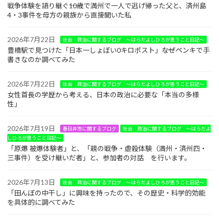
戦争体験を語り継ぐ――10歳で満州で一人で逃げ帰った父と、済州島
4・3事件を母方の親族から直接聞いた私
2026年7月22日
社会 政治に関するブログ ～はらだよしひろが思うこと日記～
豊橋駅で見つけた「日本一しょぼい0キロポスト」――なぜペンキで手
書きなのか調べてみた
2026年7月22日
社会 政治に関するブログ ～はらだよしひろが思うこと日記～
女性首長の学歴から考える、日本の政治に必要な「本当の多様
性」
2026年7月19日
春日井市に関するブログ
社会 政治に関するブログ ～はらだよ
しひろが思うこと日記～
「原爆 被爆体験者」と、「親の戦争・虐殺体験（満州・済州四・
三事件）を受け継いだ者」と、参加者の対話 を行います。
2026年7月13日
社会 政治に関するブログ ～はらだよしひろが思うこと日記～
「田んぼの中干し」に興味を持ったので、その歴史・科学的効能
を具体的に調べてみた