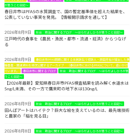
が思うこと日記～
春日井市はPFASの水質調査で、国の暫定基準値を超えた結果を、
公表していない事実を発見。【情報開示請求を通して】
2026年8月9日
社会 政治に関するブログ ～はらだよしひろが思うこと日記～
江戸時代の食事を《農民・漁民・都市・流通・経済》からつなげ
る
2026年8月9日
春日井市PFAS問題に関する住民訴訟で控訴人・原田芳裕が提出した準
備書面・関連資料を順次公開するアーカイブ （春日井市におけるPFASについて、追いかけ
ています。
春日井市に関するブログ
社会 政治に関するブログ ～はらだよしひろが思
うこと日記～
【2026年最新】愛知県春日井市PFAS検査結果を読み解く――水道水は
5ng/L未満、その一方で鷹来町の地下水は130ng/L
2026年8月9日
社会 政治に関するブログ ～はらだよしひろが思うこと日記～
田んぼアートはハイテク？――巨大な絵を支えているのは、最先端技術
と農家の「稲を見る目」
2026年8月8日
社会 政治に関するブログ ～はらだよしひろが思うこと日記～