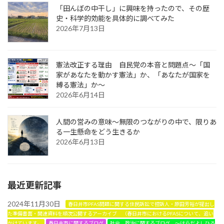
「田んぼの中干し」に興味を持ったので、その歴
史・科学的効能を具体的に調べてみた
2026年7月13日
憲法改正する理由 自民党の本音と問題点～「国
家があなたを動かす憲法」か、「あなたが国家を
縛る憲法」か～
2026年6月14日
人間の営みの意味～無限のつながりの中で、限りあ
る一生懸命をどう生きるか
2026年6月13日
最近更新記事
2024年11月30日
春日井市PFAS問題に関する住民訴訟で控訴人・原田芳裕が提出し
た準備書面・関連資料を順次公開するアーカイブ （春日井市におけるPFASについて、追い
かけています。
春日井市に関するブログ
社会 政治に関するブログ ～はらだよしひろ