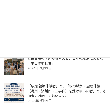
田んぼアートはハイテク？――巨大な絵を支えているの
は、最先端技術と農家の「稲を見る目」
2026年8月8日
豊橋駅で見つけた「日本一しょぼい0キロポスト」――
なぜペンキで手書きなのか調べてみた
2026年7月22日
女性首長の学歴から考える、日本の政治に必要な
「本当の多様性」
2026年7月22日
「原爆 被爆体験者」と、「親の戦争・虐殺体験
（満州・済州四・三事件）を受け継いだ者」と、参
加者の対話 を行います。
2026年7月19日