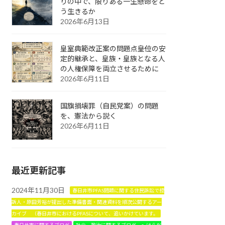
りの中で、限りある一生懸命をど
う生きるか
2026年6月13日
皇室典範改正案の問題点――皇位の安
定的継承と、皇族・皇族となる人
の人権保障を両立させるために
2026年6月11日
国旗損壊罪（自民党案）の問題
を、憲法から説く
2026年6月11日
最近更新記事
2024年11月30日
春日井市PFAS問題に関する住民訴訟で控
訴人・原田芳裕が提出した準備書面・関連資料を順次公開するアー
カイブ （春日井市におけるPFASについて、追いかけています。
春日井市に関するブログ
社会 政治に関するブログ ～はらだ