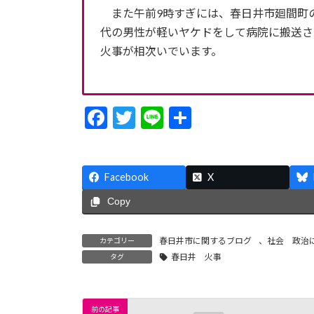
また午前9時すぎには、春日井市廻間町の
代の男性が軽いヤケドをして病院に搬送さ
火事が相次いでいます。
F
T
Li
共
ac
w
n
有
e
itt
e
Facebook
b
er
X
o
Copy
o
春日井市に関するブログ
、
社会 政治
カテゴリー
k
春日井 火事
タグ
前の記事