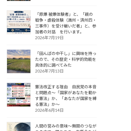
「原爆 被爆体験者」と、「親の
戦争・虐殺体験（満州・済州四・
三事件）を受け継いだ者」と、参
加者の対話 を行います。
2026年7月19日
「田んぼの中干し」に興味を持っ
たので、その歴史・科学的効能を
具体的に調べてみた
2026年7月13日
憲法改正する理由 自民党の本音
と問題点～「国家があなたを動か
す憲法」か、「あなたが国家を縛
る憲法」か～
2026年6月14日
人間の営みの意味～無限のつなが