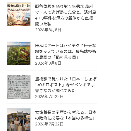
戦争体験を語り継ぐ――10歳で満州
で一人で逃げ帰った父と、済州島
4・3事件を母方の親族から直接
聞いた私
2026年8月8日
田んぼアートはハイテク？――巨大な
絵を支えているのは、最先端技術
と農家の「稲を見る目」
2026年8月8日
豊橋駅で見つけた「日本一しょぼ
い0キロポスト」――なぜペンキで手
書きなのか調べてみた
2026年7月22日
女性首長の学歴から考える、日本
の政治に必要な「本当の多様性」
2026年7月22日