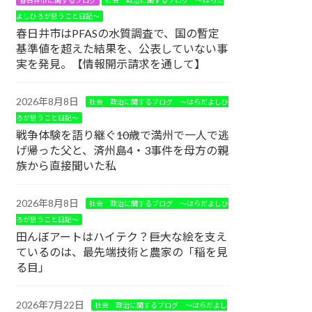
よしひろが思うこと日記～
春日井市はPFASの水質調査で、国の暫定
基準値を超えた結果を、公表していない事
実を発見。【情報開示請求を通して】
2026年8月8日
社会 政治に関するブログ ～はらだよしひ
ろが思うこと日記～
戦争体験を語り継ぐ――10歳で満州で一人で逃
げ帰った父と、済州島4・3事件を母方の親
族から直接聞いた私
2026年8月8日
社会 政治に関するブログ ～はらだよしひ
ろが思うこと日記～
田んぼアートはハイテク？――巨大な絵を支え
ているのは、最先端技術と農家の「稲を見
る目」
2026年7月22日
社会 政治に関するブログ ～はらだよし