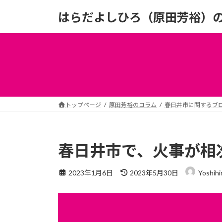
コ
ナ
はらだよしひろ（原田芳裕）
ン
ビ
テ
ゲ
ン
ー
ツ
シ
へ
ョ
ス
ン
キ
に
ッ
移
トップページ
原田芳裕のコラム
春日井市に関するブ
プ
動
春日井市で、火事が相次
最
2023年1月6日
2023年5月30日
Yoshihi
終
更
新
日
時