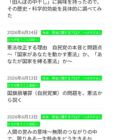
「田んぼの中干し」に興味を持ったので、
その歴史・科学的効能を具体的に調べてみ
た
2026年6月14日
社会 政治に関するブログ ～はらだよし
ひろが思うこと日記～
憲法改正する理由 自民党の本音と問題点
～「国家があなたを動かす憲法」か、「あ
なたが国家を縛る憲法」か～
2026年6月13日
社会 政治に関するブログ ～はらだよし
ひろが思うこと日記～
国旗損壊罪（自民党案）の問題を、憲法か
ら説く
2026年6月13日
社会 政治に関するブログ ～はらだよし
ひろが思うこと日記～
人間の営みの意味～無限のつながりの中
で、限りある一生懸命をどう生きるか