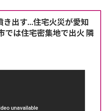
噴き出す…住宅火災が愛知
市では住宅密集地で出火 隣