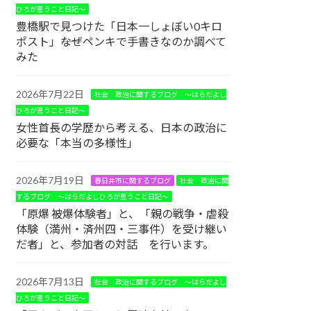
ひろが思うこと日記～
豊橋駅で見つけた「日本一しょぼい0キロ
ポスト」――なぜペンキで手書きなのか調べて
みた
2026年7月22日
社会 政治に関するブログ ～はらだよし
ひろが思うこと日記～
女性首長の学歴から考える、日本の政治に
必要な「本当の多様性」
2026年7月19日
春日井市に関するブログ
社会 政治に関
するブログ ～はらだよしひろが思うこと日記～
「原爆 被爆体験者」と、「親の戦争・虐殺
体験（満州・済州四・三事件）を受け継い
だ者」と、参加者の対話 を行います。
2026年7月13日
社会 政治に関するブログ ～はらだよし
ひろが思うこと日記～