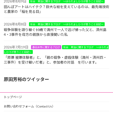
2026年8月9日
社会 政治に関するブログ ～はらだよしひろが思うこと日記～
田んぼアートはハイテク？――巨大な絵を支えているのは、最先端技術
と農家の「稲を見る目」
2026年8月8日
社会 政治に関するブログ ～はらだよしひろが思うこと日記～
戦争体験を語り継ぐ――10歳で満州で一人で逃げ帰った父と、済州島
4・3事件を母方の親族から直接聞いた私
2026年7月19日
春日井市に関するブログ
社会 政治に関するブログ ～はらだよ
しひろが思うこと日記～
「原爆 被爆体験者」と、「親の戦争・虐殺体験（満州・済州四・
三事件）を受け継いだ者」と、参加者の対話 を行います。
原田芳裕のツイッター
トップページ
お問い合わせフォーム（Contact Us）