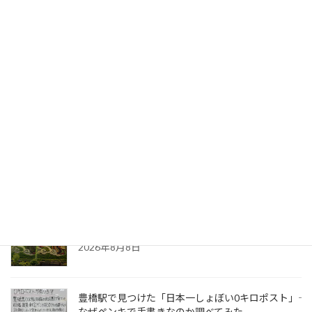
2026年8月9日
【2026年最新】愛知県春日井市PFAS検査結果を読
み解く――水道水は5ng/L未満、その一方で鷹来町の地
下水は130ng/L
2026年8月9日
戦争体験を語り継ぐ――10歳で満州で一人で逃げ帰っ
た父と、済州島4・3事件を母方の親族から直接聞
いた私
2026年8月8日
田んぼアートはハイテク？――巨大な絵を支えているの
は、最先端技術と農家の「稲を見る目」
2026年8月8日
豊橋駅で見つけた「日本一しょぼい0キロポスト」――
なぜペンキで手書きなのか調べてみた