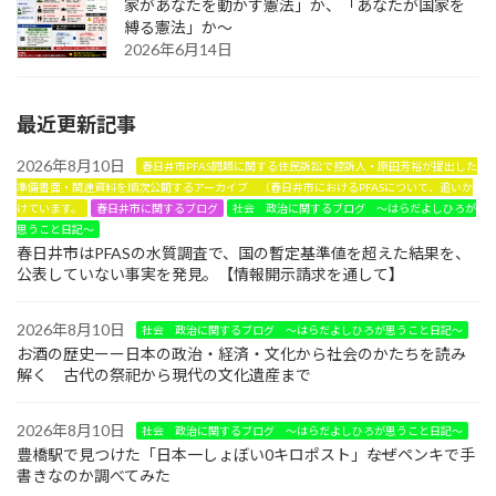
家があなたを動かす憲法」か、「あなたが国家を
縛る憲法」か～
2026年6月14日
最近更新記事
2026年8月10日
春日井市PFAS問題に関する住民訴訟で控訴人・原田芳裕が提出した
準備書面・関連資料を順次公開するアーカイブ （春日井市におけるPFASについて、追いか
けています。
春日井市に関するブログ
社会 政治に関するブログ ～はらだよしひろが
思うこと日記～
春日井市はPFASの水質調査で、国の暫定基準値を超えた結果を、
公表していない事実を発見。【情報開示請求を通して】
2026年8月10日
社会 政治に関するブログ ～はらだよしひろが思うこと日記～
お酒の歴史ーー日本の政治・経済・文化から社会のかたちを読み
解く 古代の祭祀から現代の文化遺産まで
2026年8月10日
社会 政治に関するブログ ～はらだよしひろが思うこと日記～
豊橋駅で見つけた「日本一しょぼい0キロポスト」――なぜペンキで手
書きなのか調べてみた