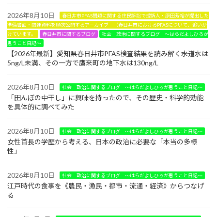
2026年8月10日
春日井市PFAS問題に関する住民訴訟で控訴人・原田芳裕が提出した
準備書面・関連資料を順次公開するアーカイブ （春日井市におけるPFASについて、追いか
けています。
春日井市に関するブログ
社会 政治に関するブログ ～はらだよしひろが
思うこと日記～
【2026年最新】愛知県春日井市PFAS検査結果を読み解く――水道水は
5ng/L未満、その一方で鷹来町の地下水は130ng/L
2026年8月10日
社会 政治に関するブログ ～はらだよしひろが思うこと日記～
「田んぼの中干し」に興味を持ったので、その歴史・科学的効能
を具体的に調べてみた
2026年8月10日
社会 政治に関するブログ ～はらだよしひろが思うこと日記～
女性首長の学歴から考える、日本の政治に必要な「本当の多様
性」
2026年8月10日
社会 政治に関するブログ ～はらだよしひろが思うこと日記～
江戸時代の食事を《農民・漁民・都市・流通・経済》からつなげ
る